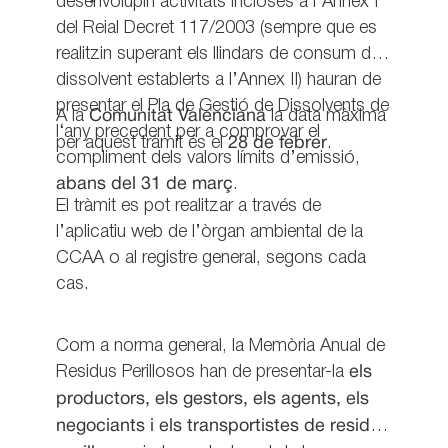
desenvolupin activitats incloses a l’Annex I
del Reial Decret 117/2003 (sempre que es
realitzin superant els llindars de consum de
dissolvent establerts a l’Annex II) hauran de
presentar el Pla de Gestió de Dissolvents de
A la
Comunitat Valenciana
la data màxima
l‘any precedent per a comprovar el
per aquest tràmit és el
28 de febrer
.
compliment dels valors límits d’emissió,
abans del 31 de març
.
El tràmit es pot realitzar a través de
l’aplicatiu web de l’òrgan ambiental de la
CCAA o al registre general, segons cada
cas.
Com a norma general, la Memòria Anual de
Residus Perillosos han de presentar-la
els
productors, els gestors, els agents, els
negociants i els transportistes de residus