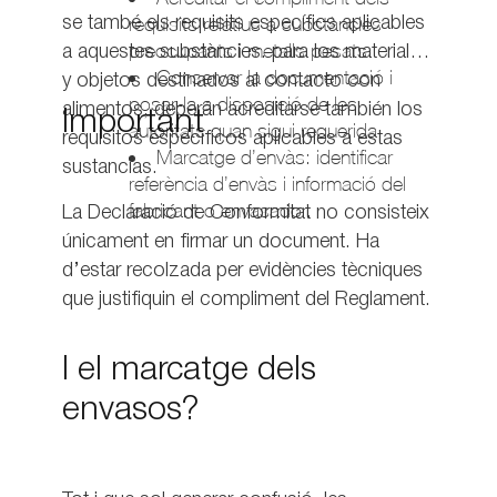
requisits relatius a substàncies
se també els requisits específics aplicables
preocupants i metalls pesats.
a aquestes substàncies. para los materiales
Conservar la documentació i
y objetos destinados al contacto con
posar-la a disposició de les
alimentos, deberán acreditarse también los
Important
autoritats quan sigui requerida.
requisitos específicos aplicables a estas
Marcatge d’envàs: identificar
sustancias.
referència d’envàs i informació del
fabricant o envasador.
La Declaració de Conformitat no consisteix
únicament en firmar un document. Ha
d’estar recolzada per evidències tècniques
que justifiquin el compliment del Reglament.
I el marcatge dels
envasos?