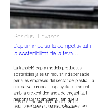
Residus i Envasos
Deplan impulsa la competitivitat i
la sostenibilitat de la teva
empresa amb les certificacions
clau del sector del plàstic
La transició cap a models productius
sostenibles ja és un requisit indispensable
per a les empreses del sector del plàstic. La
normativa europea i espanyola, juntament
amb la creixent demanda de traçabilitat i
responsabilitat ambiental, fan que la
Des de la nostra àrea de consultoria
certificació sigui una eina estratègica per