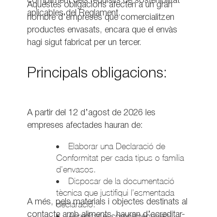
compliment dels requisits de sostenibilitat
Aquestes obligacions afecten a un gran
aplicables del Reglament.
nombre d’empreses que comercialitzen
productes envasats, encara que el envàs
hagi sigut fabricat per un tercer.
Principals obligacions:
A partir del 12 d’agost de 2026 les
empreses afectades hauran de:
Elaborar una Declaració de
Conformitat per cada tipus o família
d’envasos.
Disposar de la documentació
tècnica que justifiqui l’esmentada
A més, pels materials i objectes destinats al
declaració.
contacte amb aliments, hauran d’acreditar-
Acreditar el compliment dels