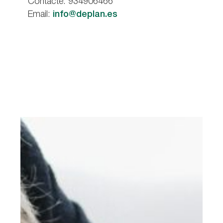
Contacte: 934906466
Email:
info@deplan.es