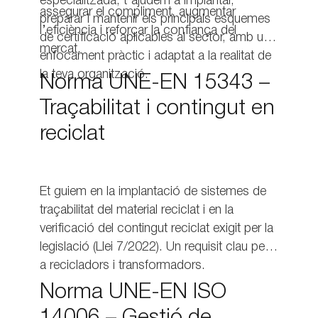
especialitzada, t’ajudem a implantar,
assegurar el compliment, augmentar
preparar i mantenir els principals esquemes
l’eficiència i reforçar la confiança del
de certificació aplicables al sector, amb un
mercat.
enfocament pràctic i adaptat a la realitat de
la teva organització.
Norma UNE-EN 15343 –
Traçabilitat i contingut en
reciclat
Et guiem en la implantació de sistemes de
traçabilitat del material reciclat i en la
verificació del contingut reciclat exigit per la
legislació (Llei 7/2022). Un requisit clau per
a recicladors i transformadors.
Norma UNE-EN ISO