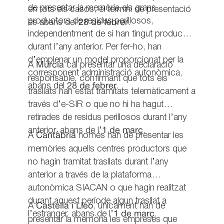
de presentar la memòria els grans
en tots els casos, el termini de presentació
productors de residus perillosos,
és abans del
28 de febrer
.
independentment de si han tingut producció
durant l’any anterior. Per fer-ho, han
d’emplenar un model proporcionat per la
A
Múrcia
cal presentar una declaració
corresponent administració autonòmica,
responsable, confirmant que tots els
abans del
28 de febrer
.
trasllats han estat tramitats telemàticament a
través d’e-SIR o que no hi ha hagut
retirades de residus perillosos durant l’any
anterior, abans de l’
1 de març
.
A
Cantàbria
només han de presentar les
memòries aquells centres productors que
no hagin tramitat trasllats durant l’any
anterior a través de la plataforma
autonòmica SIACAN o que hagin realitzat
durant aquest període algun trasllat a
A
Castella i Lleó
, únicament han de
l’estranger, abans de l’
1 de març
.
presentar la memòria les empreses que