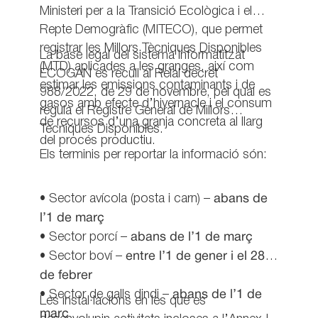
Ministeri per a la Transició Ecològica i el
Repte Demogràfic (MITECO), que permet
registrar les Millors Tècniques Disponibles
La base legal del sistema informatitzat
(MTD) aplicades a les granges, així com
ECOGAN es recull al Reial decret
estimar les emissions contaminants i de
988/2022, de 29 de novembre, pel qual es
gasos amb efecte d’hivernacle i el consum
regula el Registre General de Millors
de recursos d’una granja concreta al llarg
Tècniques Disponibles.
del procés productiu.
Els terminis per reportar la informació són:
• Sector avícola (posta i carn) –
abans de
l’1 de març
• Sector porcí –
abans de l’1 de març
• Sector boví –
entre l’1 de gener i el 28
de febrer
• Sector de galls dindi –
abans de l’1 de
Les instal·lacions en les que es
març