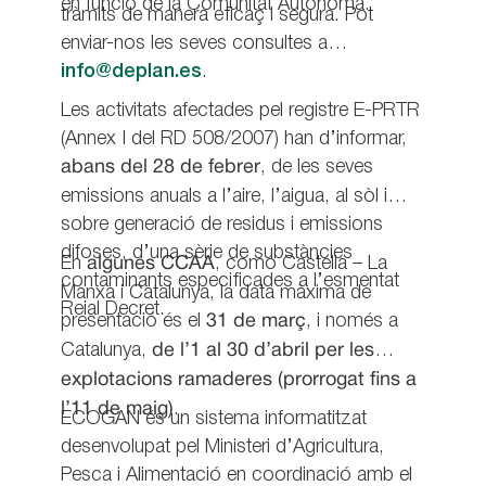
en funció de la Comunitat Autònoma.
tràmits de manera eficaç i segura. Pot
enviar-nos les seves consultes a
info@deplan.es
.
Les activitats afectades pel registre E-PRTR
(Annex I del RD 508/2007) han d’informar,
abans del 28 de febrer
, de les seves
emissions anuals a l’aire, l’aigua, al sòl i
sobre generació de residus i emissions
difoses, d’una sèrie de substàncies
En
algunes CCAA
, como Castella – La
contaminants especificades a l’esmentat
Manxa i Catalunya, la data màxima de
Reial Decret.
presentació és el
31 de març
, i només a
Catalunya,
de l’1 al 30 d’abril per les
explotacions ramaderes (prorrogat fins a
l’11 de maig)
.
ECOGAN és un sistema informatitzat
desenvolupat pel Ministeri d’Agricultura,
Pesca i Alimentació en coordinació amb el