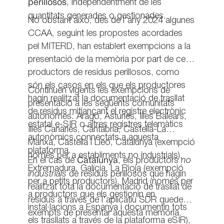
perillosos
, independentment de les
quantitats generades o gestionades.
No obstant això, des de l’any 2024 algunes
CCAA, seguint les propostes acordades
pel MITERD, han establert exempcions a la
presentació de la memòria por part de certs
productors de residus perillosos, como
són els casos en els que els productores
Continuen vigents les exempcions de
hagin realitzat la documentació de trasllat
presentació a les següents comunitats
de residus mitjançant el registre electrònic
autònomes: Aragó, Astúries, Illes Balears,
estatal e-SIR o altres registres telemàtics
Illes Canàries, Cantàbria, Castella-La
autonòmics connectats a aquesta
Manxa, Castella i Lleó, Catalunya (exempció
plataforma.
només per a establiments no industrials),
En el cas de
Catalunya
, els productors
no
Extremadura, Galícia, La Rioja (exempció
industrials
de residus perillosos que hagin
per a petits productors), Madrid (només per
realitzat tota la documentació de trasllat de
a productors que els gestionin en
residus a través de l’aplicatiu SDR queden
instal·lacions a Espanya i documentin tots
exempts de presentar aquesta memòria.
els trasllats a través de la plataforma eSIR),