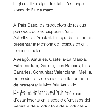
hagin realitzat algun trasllat a l’estranger,
abans de l’
1 de març
.
Al
País Basc
, els productors de residus
perillosos que no disposin d’una
Autorització Ambiental Integrada
no han de
presentar
la Memòria de Residus en el
termini establert.
A
Aragó, Astúries, Castella-La Manxa,
Extremadura, Galícia, Illes Balears, Illes
Canàries, Comunitat Valenciana i Melilla
,
els productors de residus perillosos
no han
de presentar
la Memòria Anual de
Productor de Residus Perillosos.
Els
productors
de producte, que han
d’estar inscrits en la secció d’envasos del
Registre de Productors de Producte
–