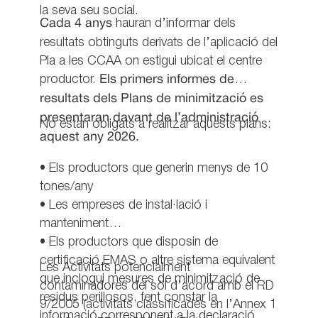
la seva seu social.
Cada 4 anys
hauran d’informar dels
resultats obtinguts derivats de l’aplicació del
Pla a les CCAA on estigui ubicat el centre
productor.
Els primers informes de
resultats dels Plans de minimització es
presentaran davant de l’administració
No estan obligats a realitzar aquests plans:
aquest any 2026.
• Els productors que generin menys de 10
tones/any
• Les empreses de instal·lació i
manteniment
• Els productors que disposin de
certificació EMAS o altre sistema equivalent
Les Activitats potencialment
que inclogui mesures de minimització de
contaminadores del sòl d’acord amb el RD
residus perillosos, fent constar la
9/2005 (activitats classificades en l’Annex 1
informació corresponent a la declaració