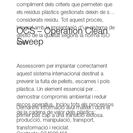
compliment dels criteris que permeten que
els residus plàstics gestionats deixin de ser
considerats residu. Tot aquest procés,
integrat amb la implantació d’un sistema de
OCS – Operation Clean
gestió de la qualitat segons la norma ISO
Sweep
9001.
Assessorem per implantar correctament
aquest sistema internacional destinat a
prevenir la fuita de pellets, escames i pols
plàstica. Un element essencial per
demostrar compromís ambiental i reduir
riscos operatius. Inclou tots els processos
Demani’ns informació avui mateix i doni el
de la cadena de valor dels plàstics:
primer pas cap a una transició exitosa.
producció, manipulació, transport,
transformació i reciclat.