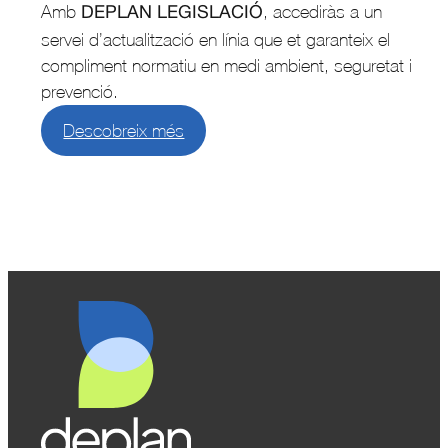
Amb
, accediràs a un
DEPLAN LEGISLACIÓ
servei d’actualització en línia que et garanteix el
compliment normatiu en medi ambient, seguretat i
prevenció.
Descobreix més