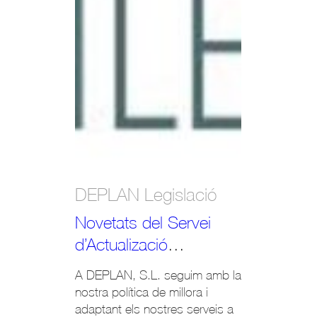
DEPLAN Legislació
D
Novetats del Servei
El
d’Actualizació
d’
Legislativa on line
Le
A DEPLAN, S.L. seguim amb la
No
on
nostra política de millora i
mi
cl
adaptant els nostres serveis a
S.