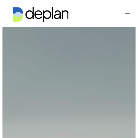
Vés
al
contingut