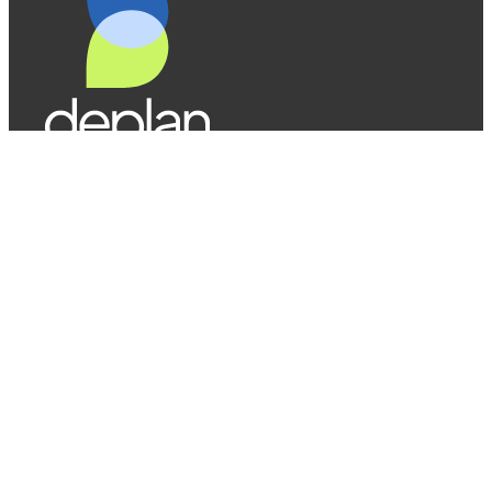
Descobreix més
Deplan Legislació
Deplan Formació
Contacte
Formulari de contacte
Treballa amb nosaltres