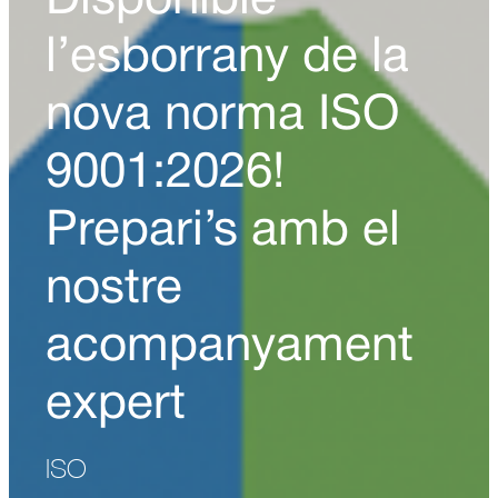
Disponible
l’esborrany de la
nova norma ISO
9001:2026!
Prepari’s amb el
nostre
acompanyament
expert
ISO