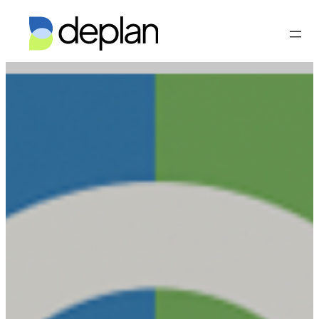
Vés
al
contingut