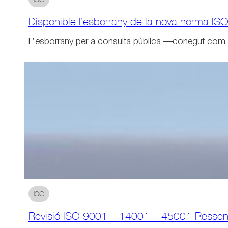
Disponible l’esborrany de la nova norma I
L’esborrany per a consulta pública —conegut com 
ISO
Revisió ISO 9001 – 14001 – 45001 Resseny