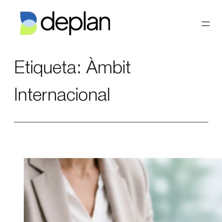
Vés
al
contingut
Etiqueta:
Àmbit
Internacional