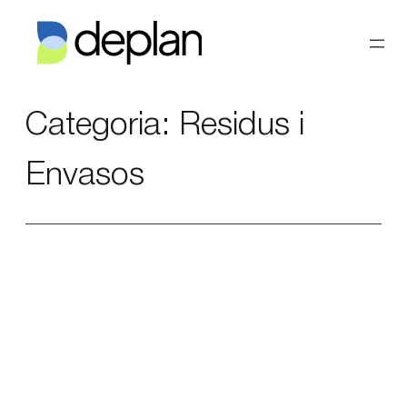
Vés
al
contingut
Categoria:
Residus i
Envasos