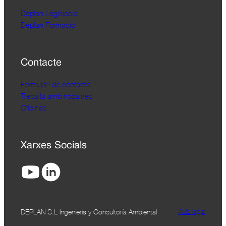
Deplan Legislació
Deplan Formació
Contacte
Formulari de contacte
Treballa amb nosaltres
Oficines
Xarxes Socials
Avís legal
DEPLAN S.L Ingeniería y Consultoría Ambiental