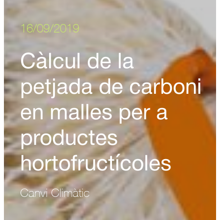
16/09/2019
Càlcul de la
petjada de carboni
en malles per a
productes
hortofructícoles
Canvi Climàtic