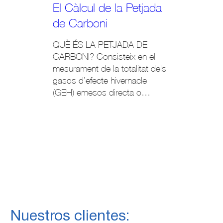
El Càlcul de la Petjada
C
de Carboni
co
s
QUÈ ÉS LA PETJADA DE
El
di
CARBONI? Consisteix en el
pu
De
mesurament de la totalitat dels
no
gasos d’efecte hivernacle
es
1
(GEH) emesos directa o
mi
co
indirectament per un individu,
an
2
organització, esdeveniment o
su
producte i s’expressa en tones
Re
de CO2 equivalents,
de
determinant això la seva
un
contribució al Canvi Climàtic.
co
MARC NORMATIU Al maig de
d’
2020 se remet la futura Llei […]
ga
Nuestros clientes: