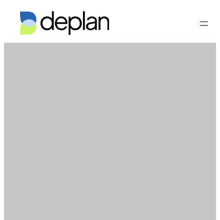
Vés
al
contingut