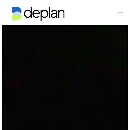
Vés
al
contingut