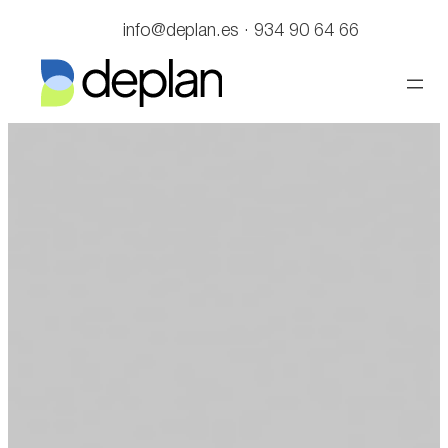
Saltar
info@deplan.es · 934 90 64 66
al
contenido