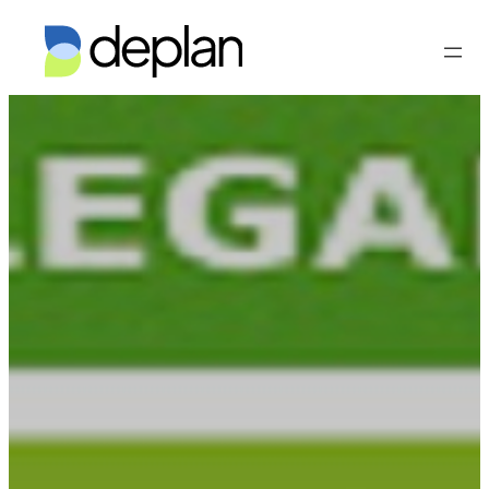
Vés
al
contingut