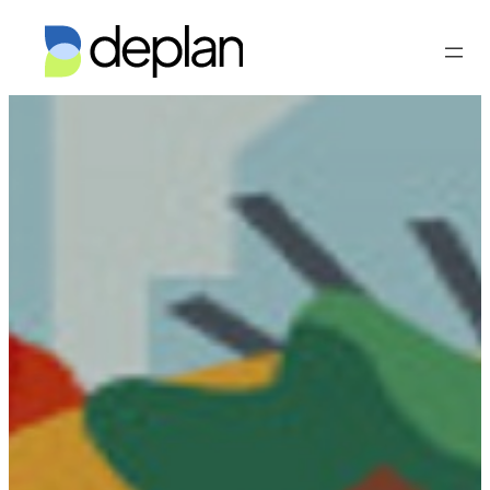
Vés
al
contingut