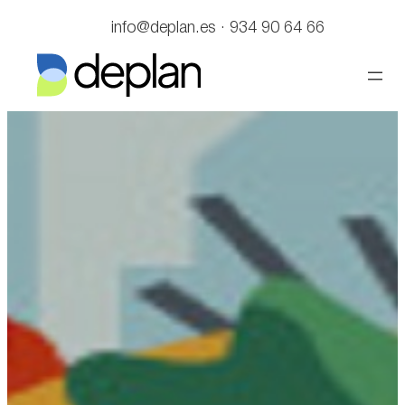
Saltar
info@deplan.es · 934 90 64 66
al
contenido