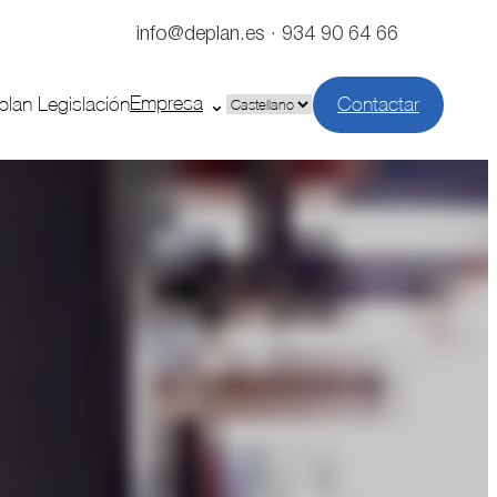
info@deplan.es · 934 90 64 66
Empresa
plan Legislación
Contactar
Elegir
un
idioma