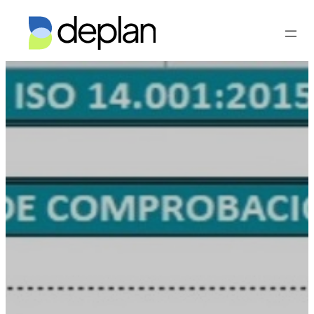
Vés
al
contingut