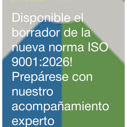
Disponible el
borrador de la
nueva norma ISO
9001:2026!
Prepárese con
nuestro
acompañamiento
experto