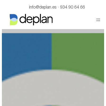
Saltar
info@deplan.es · 934 90 64 66
al
contenido