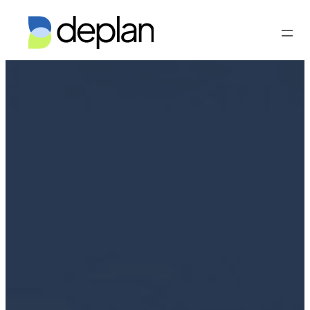
Vés
al
contingut