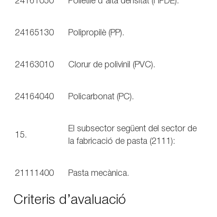
24161050
Polietilè d’alta densitat (HPDE).
24165130
Polipropilè (PP).
24163010
Clorur de polivinil (PVC).
24164040
Policarbonat (PC).
El subsector següent del sector de
15.
la fabricació de pasta (2111):
21111400
Pasta mecànica.
Criteris d’avaluació