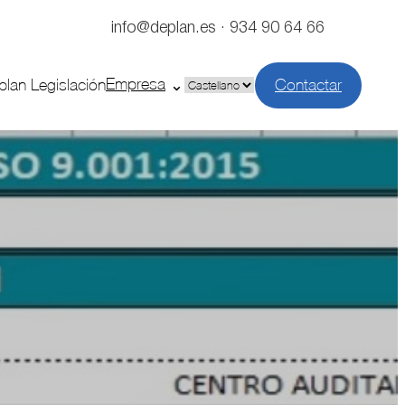
info@deplan.es · 934 90 64 66
Empresa
plan Legislación
Contactar
Elegir
un
idioma