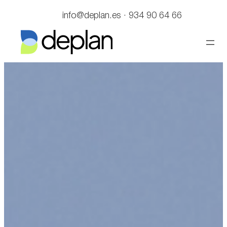
Saltar
info@deplan.es · 934 90 64 66
al
contenido