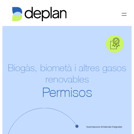
Vés
al
contingut
Biogàs, biometà i altres gasos
renovables
Permisos