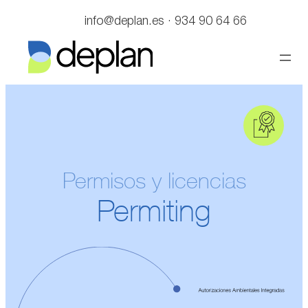
Saltar
info@deplan.es · 934 90 64 66
al
contenido
Permisos y licencias
Permiting