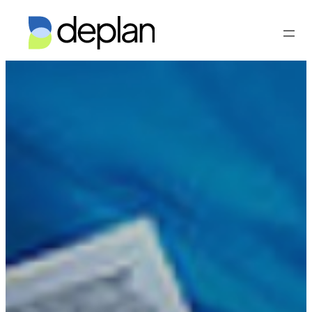
Vés
al
contingut