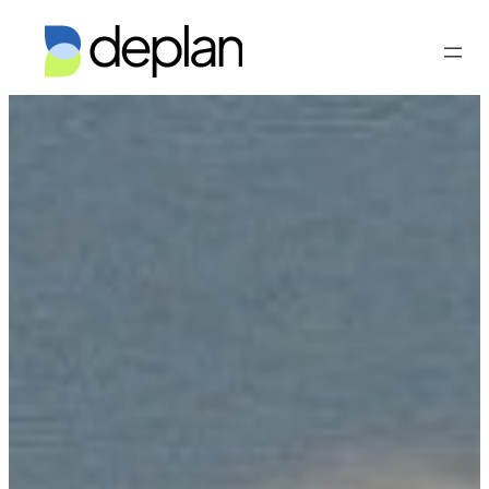
Vés
al
contingut