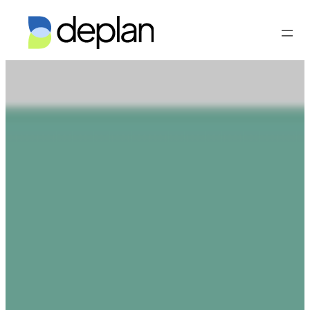
Vés
al
contingut