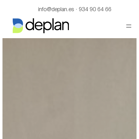
Saltar
info@deplan.es · 934 90 64 66
al
contenido