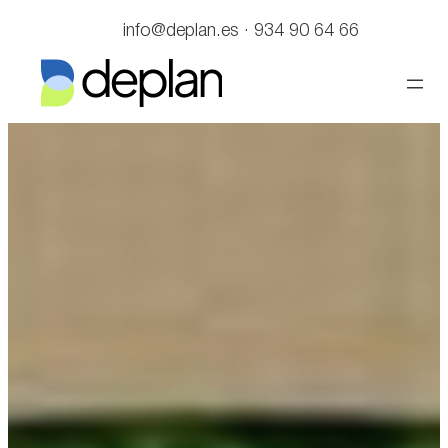
Saltar
info@deplan.es · 934 90 64 66
al
contenido