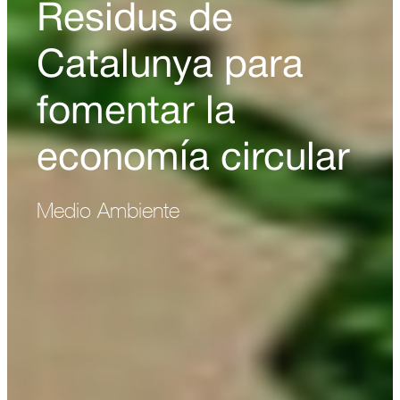
Residus de
Catalunya para
fomentar la
economía circular
Medio Ambiente