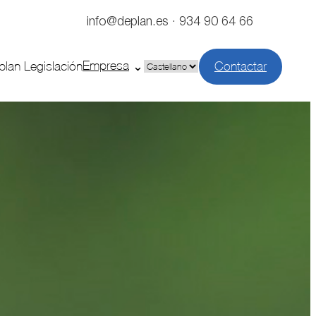
info@deplan.es · 934 90 64 66
Empresa
plan Legislación
Contactar
Elegir
un
idioma