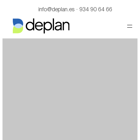
Saltar
info@deplan.es · 934 90 64 66
al
contenido