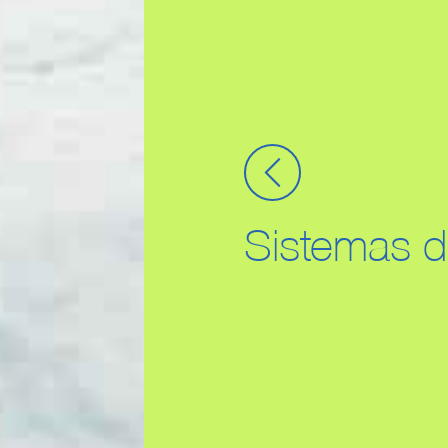
Sistemas d
Ofrecemos el asesoramiento
Sistemas de Gestión segú
45001, ISO 22000 y/o ISO 
implantación como un proye
asesoramos a la organizac
definitiva del certificado.