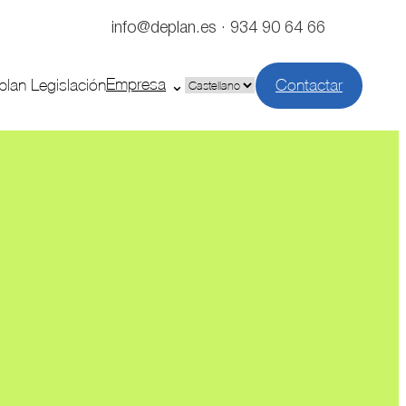
info@deplan.es · 934 90 64 66
Empresa
plan Legislación
Contactar
Elegir
un
idioma