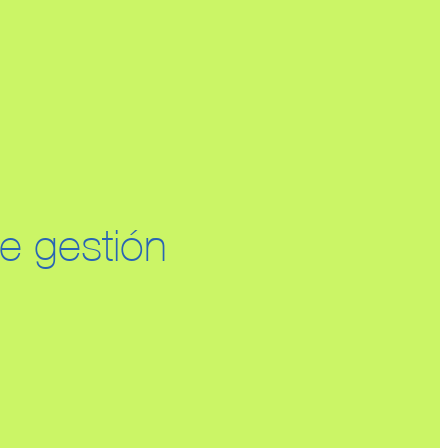
e gestión
 necesario para el diseño e implantación de
n normas ISO 9001, ISO 14001/ EMAS, ISO
50001 en su organización. Planteamos la
cto “llaves en mano” y, por tanto,
ión en todo momento hasta la obtención