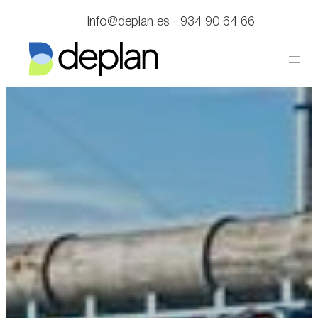
Saltar
info@deplan.es · 934 90 64 66
al
contenido