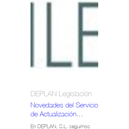
DEPLAN Legislación
D
Novedades del Servicio
Pu
de Actualización
ve
Legislativa on line
W
En DEPLAN, S.L. seguimos
De