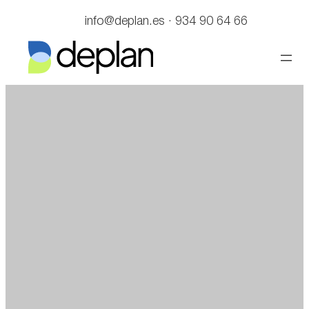
Saltar
info@deplan.es · 934 90 64 66
al
contenido