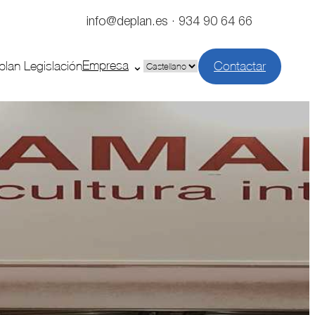
info@deplan.es · 934 90 64 66
Empresa
plan Legislación
Contactar
Elegir
un
idioma