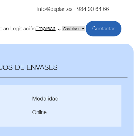
info@deplan.es · 934 90 64 66
Empresa
plan Legislación
Contactar
Elegir
un
idioma
UOS DE ENVASES
Modalidad
Online