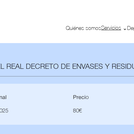
Servicios
Quiénes somos
De
L REAL DECRETO DE ENVASES Y RESID
nal
Preci
o
025
80€